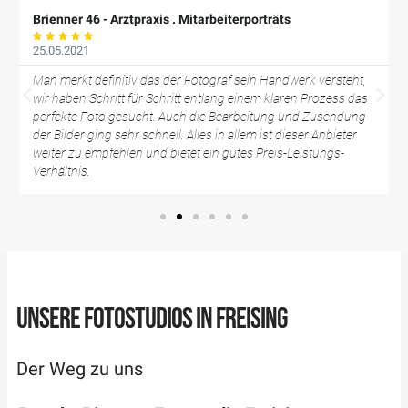
Brienner 46 - Arztpraxis . Mitarbeiterporträts





25.05.2021
Man merkt definitiv das der Fotograf sein Handwerk versteht,
wir haben Schritt für Schritt entlang einem klaren Prozess das
perfekte Foto gesucht. Auch die Bearbeitung und Zusendung
der Bilder ging sehr schnell. Alles in allem ist dieser Anbieter
weiter zu empfehlen und bietet ein gutes Preis-Leistungs-
Verhältnis.
UNSERE FOTOSTUDIOS IN FREISING
Der Weg zu uns